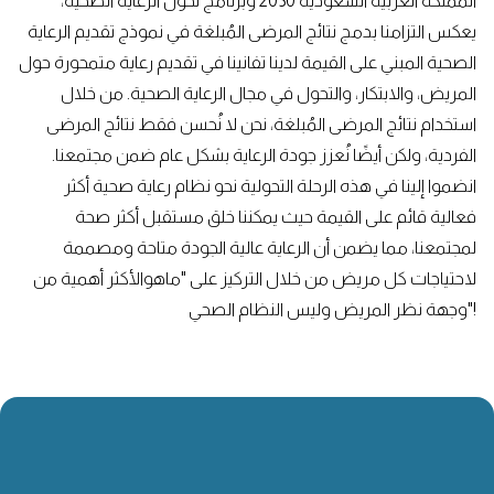
المملكة العربية السعودية 2030 وبرنامج تحول الرعاية الصحية،
يعكس التزامنا بدمج نتائج المرضى المُبلغة في نموذج تقديم الرعاية
الصحية المبني على القيمة لدينا تفانينا في تقديم رعاية متمحورة حول
المريض، والابتكار، والتحول في مجال الرعاية الصحية. من خلال
استخدام نتائج المرضى المُبلغة، نحن لا نُحسن فقط نتائج المرضى
الفردية، ولكن أيضًا نُعزز جودة الرعاية بشكل عام ضمن مجتمعنا.
انضموا إلينا في هذه الرحلة التحولية نحو نظام رعاية صحية أكثر
فعالية قائم على القيمة حيث يمكننا خلق مستقبل أكثر صحة
لمجتمعنا، مما يضمن أن الرعاية عالية الجودة متاحة ومصممة
لاحتياجات كل مريض من خلال التركيز على "ماهوالأكثر أهمية من
وجهة نظر المريض وليس النظام الصحي"!