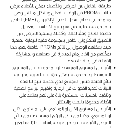
طريقة التفاعل بين المرضى والأطباء. يمكن للأطباء عرض
بيانات PROMs في الوقت الفعلي وبشكل مباشر، وهي
مدمجة في نظام السجل الطبي الإلكتروني (EMR) الخاص
بالمجموعة، مما يسمح لهم بتتبع الاتجاهات وتعديل
خطط العلاج وفقًا لذلك. وكذلك يستفيد المرضى من
التطبيق الإلكتروني الخاص بمجموعة فقيه للرعاية الصحية،
حيث يمكنهم الوصول إلى نتائج PROMs الخاصة بهم، مما
يمكّنهم من اتخاذ زمام المبادرة في صحتهم والمشاركة
الفعالة في رحلة علاجهم.
الأثر على المستوى المتوسط او المجموعة: على المستوى
المتوسط او المجموعة، يمكن لمؤسستنا تقييم ومراقبة
نتائج الصحة ضمن المجتمع الذي نخدمه. تتيح لنا هذه
البيانات تحديد الفجوات في الرعاية وتقييم البرامج الصحية
وتنفيذ التحسينات المستمرة بناءً على نهج يعتمد على
الأدلة، مدعومًا بالبحث والابتكار.
الأثر على المستوى الكلي او المجتمع: على المستوى الكلي
او المجتمع، يمكننا من خلال الرؤى المستخلصة من نتائج
المرضى المُبلغة تحديد مرجعية لقياساتنا داخليًا. هذا يعزز