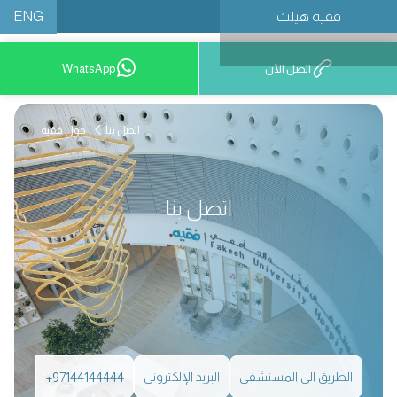
ENG
فقيه هيلث
احجز موعدًا
اتصل الآن
WhatsApp
اتصل بنا
حول فقيه
اتصل بنا
الطريق الى المستشفى
البريد الإلكتروني
+97144144444