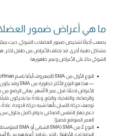
ما هي أعراض ضمور العضلا
يصعب أحيانًا تشخيص ضمور العضلات الشوكي، حيث يمكن 
مشاكل طبية أخرى. قد تختلف الأعراض من طفل لآخر. هن
الشوكي بناءً على الأعراض وعمر ظهورها:
— هذا هو النوع الأك
الأعراض لاحقًا، قبل عمر 6 أشهر. ي
والرضاعة، والتغذية، والبلع، وعادةً ما يتحركون قليلاً 
توصف حركة اللسان بأنها تشبه حركة الدودة. عادةً م
دعم جهاز التنفس الصناعي بدوام كامل بحلول سن الث
العمر المتوقع قصيرًا.