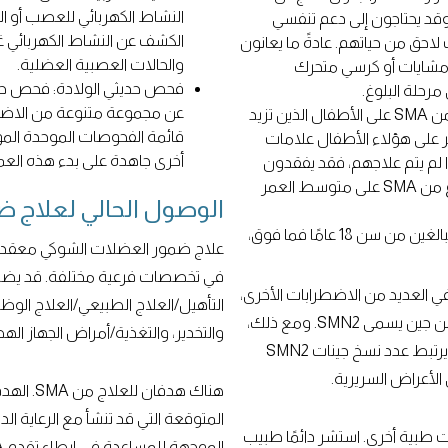
د يحتاجون إلى دعم تنفسي
الكشف عن النشاط الكهربائي 
حق من حياتهم. عادةً ما يعانون
والحالات العصبية العضلية.
مشايات أو كرسي متحرك
فحص حديثي الولادة: فحص حدي
مرحلة البلوغ.
النوع 3 من SMA (SMA الخفيف) — يؤثر هذا النوع من SMA على الأطفال الذين تزيد
ة. تظهر على هؤلاء الأطفال علامات
أخرى جاهدة على بدء هذه العمل
لم يتم علاجهم، فقد يفقدون
القدرة على المشي بشكل مستقل. لا يؤثر هذا النوع من SMA على متوسط العمر
الوصول الحالي لعلاج 
النوع 4 من SMA — يؤثر هذا النوع من SMA على البالغين من سن 18 عامًا فما فوق،
علاج ضمور العضلات الشوكي معقد لل
في تخصصات فرعية مختلفة. قد يضم 
روتين SMN، كما هو الحال في العديد من الاضطرابات الأخرى،
التأهيل/العلاج الطبيعي/العلاج الوظي
بل عن نقصه. لا يزال الجميع ينتجون بعض بروتين SMN من جين يسمى SMN2. ومع ذلك،
والتخدير، والتغذية/أمراض الجهاز اله
فإن كل جين SMN2 يعمل بنسبة 10-15٪ من جين SMN1. يرتبط عدد نسخ جينات SMN2
لأعراض السريرية.
هناك هدف
المتوقعة التي قد تنشأ مع الرعاية ال
طبية أخرى. استشر دائمًا طبيب
الموجهة للمساعدة في إبطاء تقدم SMA، وفي بعض الحالات إيقافه.