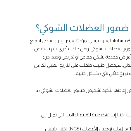
ضمور العضلات الشوكي؟
ك بنسلفانيا ونيوجيرسي، مؤخرًا بفرض إجراء فحص لجميع
بضمور العضلات الشوكي. وفي حالات أخرى، يتم تشخيص
راض محددة بشكل مفاجئ أو تدريجي وبعد إجراء
البدني، سيحصل طبيب طفلك على التاريخ الطبي الكامل
تاريخ عائلي لأي مشاكل طبية.
كن إعادتها لتأكيد تشخيص ضمور العضلات الشوكي ما
عاب): اختبارات تشخيصية لتقييم الحالات التي تميل إلى
تخطيط كهربية العضل (EMG)/دراسات توصيل الأعصاب (NCS): اختبار يقيس