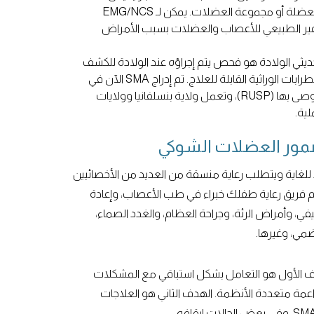
النشاط الكهربائي للعصب أو العضلة أو مجموعة العضلات. يمكن لـ EMG/NCS
غير الطبيعي للأعصاب والعضلات بسبب الأمراض
ثي الولادة هو فحص يتم إجراؤه عند الولادة للكشف
عن مجموعة متنوعة من الاضطرابات الوراثية القابلة للعلاج. تم إدراج SMA الآن في
قائمة الفحوصات الموحدة الموصى بها (RUSP)، وتعمل ولاية بنسلفانيا وولايات
ية.
ضمور العضلات الشوكي
غاية ويتطلب رعاية منسقة من العديد من الأخصائيين
فريق رعاية طفلك خبراء في طب الأعصاب، وإعادة
في، وأمراض الرئة، وجراحة العظام، والغدد الصماء،
ضمي، وغيرها.
ان للعلاج من SMA. الهدف الأول هو التعامل بشكل استباقي مع المشكلات
داعمة متعددة الأنظمة. الهدف الثاني هو العلاجات