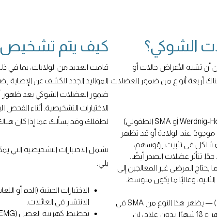
ت الشوكي؟
كيف يتم تشخيص 
أن تشبه الأعراض حالات أو
قامت العديد من الولايات، بما في ذل
اك أربعة أنواع من ضمور العضلات
المواليد الجدد للكشف عن الإصابة 
ضمور العضلات الشوكي بعد ظهور أع
الاختبارات التشخيصية. أثناء الفحص 
النوع الأول من SMA (المعروف أيضًا باسم Werdnig-Hoffman أو SMA الطفولي)
لطفلك وقد يسألك عما إذا كان هناك 
ثر خطورة من SMA وقد يكون موجودًا عند الولادة أو قد تظهر
عاني الرضع من مشاكل في تثبيت رؤوسهم،
تشمل الاختبارات التشخيصية التي يم
جدًا. تتأثر عضلات الصدر أيضًا.
يلي:
ا يحتاج المرضى غير المعالجين إلى
انية، وغالبًا ما يكون متوسط
الاختبارات الجينية (الدم أو الل
الانتشار في العائلات.
النوع 2 من SMA (SMA الشبابي أو SMA المتوسط) — يظهر هذا النوع من SMA في
البداية لدى الأطفال الذين تتراوح أعمارهم بين 6 أشهر و 18 شهرًا. بدون علاج، لن