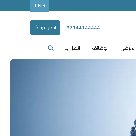
ENG
+97144144444
احجز موعدًا
المرضى
الوظائف
اتصل بنا