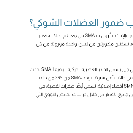
ب ضمور العضلات الشوكي؟
في معظم الحالات، يعتبر SMA مرضًا جينيًا متنحيًا. وهذا يعني أن الذكور والإناث يتأثرون به
د نسختين متحورتين من الجين، واحدة موروثة من كل
تحدث SMA بسبب طفرات في جين يسمى الخلايا العصبية الحركية الباقية 1 (أو SMN1). في أكثر
من 95٪ من حالات SMA، تكون الطفرة عبارة عن حذف شائع؛ وفي حالات أقل شيوعًا، توجد
أخطاء إملائية، تسمى أيضًا طفرات نقطية، في SMN1 أو متغيرات جينية أخرى. يمكن اختبار
من جميع الأعمار من خلال دراسات الحمض النووي التي