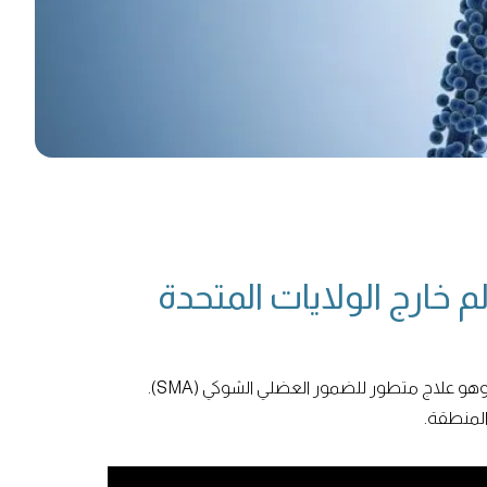
خارج الولايات المتحدة
يفخر مستشفى فقيه الجامعي بأن يعلن أنه من بين أوائل المستشفيات في العالم خارج الولايات المتحدة التي تقدم علاج ITVISMA، وهو علاج متطور للضمور العضلي الشوكي (SMA).
المنطقة.