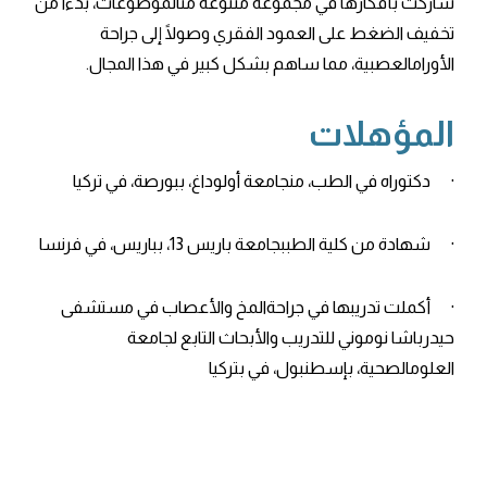
شاركت بأفكارها في مجموعة متنوعة منالموضوعات، بدءًا من
تخفيف الضغط على العمود الفقري وصولًا إلى جراحة
الأورامالعصبية، مما ساهم بشكل كبير في هذا المجال.
المؤهلات
· دكتوراه في الطب، منجامعة أولوداغ، ببورصة، في تركيا
· شهادة من كلية الطببجامعة باريس 13، بباريس، في فرنسا
· أكملت تدريبها في جراحةالمخ والأعصاب في مستشفى
حيدرباشا نوموني للتدريب والأبحاث التابع لجامعة
العلومالصحية، بإسطنبول، في بتركيا