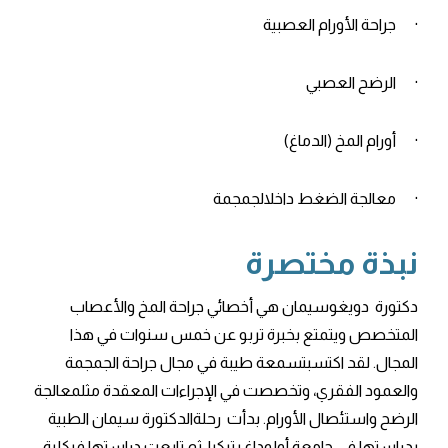
· جراحة الأورام العصبية
· الرضح العصبي
· أورام المخ (الدماغ)
· معالجة الضغط داخلالجمجمة
نبذة مختصرة
دكتورة دويغوسيمان هي أخصائي جراحة المخ والأعصاب
المتخصص ويتمتع بخبرة تربو عن خمس سنوات في هذا
المجال. لقد اكتسبتسمعة طيبة في مجال جراحة الجمجمة
والعمود الفقري، وتخصصت في الإجراءات المعقدة مثلمعالجة
الرضح واستئصال الأورام. بدأت رحلةالدكتورة سيمان الطبية
بدراستها في جامعة أولوداغ بتركيا، ثم تابعت دراستها فيكلية