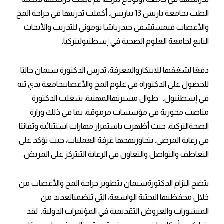
الطب بجامعة باريس 13 بباريس. أكملت تدريبها في جراحة المخ
والأعصاب فيمستشفى حيدرباشا نوموني للتدريب والأبحاث
التابع لجامعة العلوم الصحية في إسطنبولبتركيا.
دفعًا لشغفها للابتكاروالمعرفة، تدرس الدكتورة سيمان حاليًا
للحصول على الدكتوراه في علوم المخ والأعصاببجامعة يدي تبه
في إسطنبول. طوال مسيرتهاالمهنية، شغلت الدكتورة
مناصب محورية في مؤسسات مرموقة، بما في ذلك وزارة
الصحةالتركية، حيث أظهرت باستمرار مهارات استثنائية وتفانيًا
في رعاية المرضى. يتجاوزنهجها غرفة العمليات، حيث تؤكد على
التعاطف والتواصل والتعاون في الرعاية التيتركز على المريض.
يتضح التزام الدكتورةسيمان بتطوير جراحة المخ والأعصاب من
خلال محفظتها البحثية الواسعة، التي تتضمنالعديد من
المنشورات والعروض التقديمية في المؤتمرات الدولية. لقد