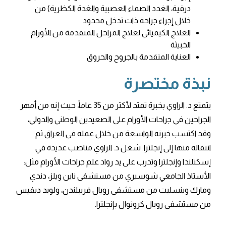
درقية، الغدد الصماء العصبية والغدة الكظرية) من
خلال إجراء جراحة ذات تدخل محدود
العلاج الكيميائي لعلاج المراحل المتقدمة من الأورام
الخبيثة
العناية المتقدمة بالجروح والحروق
نبذة مختصرة
يتمتع د. الراوي بخبرة تمتد لأكثر من 35 عاماً، حيث إنه من أمهر
الجراحين في جراحات الأورام على الصعيدين الوطني والدولي،
وقد اكتسب خبرته الواسعة من خلال عمله في العراق ثم
انتقاله منها إلى إنجلترا. شغل د. الراوي مناصب عديدة في
إسكتلندا وإنجلترا وتدرب على يد رواد علم جراحات الأورام مثل:
الأستاذ الجامعي شوسيري من مستشفى ناين ويلز، دندي
ومارك وينسليت من مستشفى رويال فريبلندن، ولويد ديفيس
من مستشفى رويال كرونوال بإنجلترا.