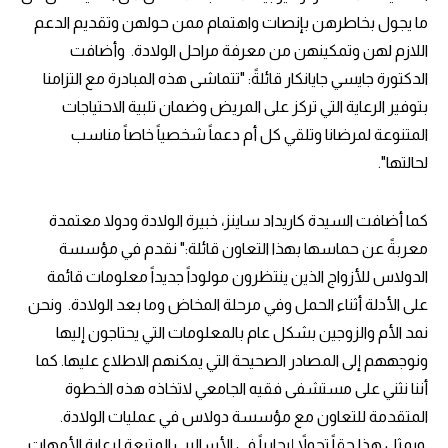
ما يجول بخاطرهن بإنصات واهتمام ممن حولهن وتقديم الدعم
اللازم لهن وتمكينهن من معرفة مراحل الولادة. وأضافت
الدكتورة جايسي جايانكار قائلةً: "تتماشى هذه المبادرة مع التزامنا
بتوفير الرعاية التي تركز على المريض وضمان تلبية الاحتياجات
المتنوعة لمرضانا وتلقي كل أم دعماً شخصياً خاصاً مناسب
لحالتها".
كما أضافت السيدة كاريداد ساينز، خبيرة الولادة ودولا معتمدة
معربةً عن حماسها بهذا التعاون قائلة:" نقدم في مؤسسة
الدولاس للأزواج الذين ينتظرون مولوداً جديداً معلومات قائمة
على الأدلة أثناء الحمل وفي مرحلة المخاض وما بعد الولادة. ونحن
نمد الأم والزوجين بشكل عام بالمعلومات التي يحتاجون إليها
ونوجههم إلى المصادر الصحيحة التي يمكنهم الاطلاع عليها. كما
أننا نثني على مستشفى فقيه الجامعي لاتخاذه هذه الخطوة
المتقدمة للتعاون مع مؤسسة دولاس في عمليات الولادة.
ويمثل هذا حقاً تحولاً إيجابياً في الأساليب المتبعة لرعاية الأمهات