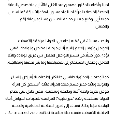
لدينا. وأضاف الدكتور مهيمن عبد الغني قائلاً إن متخصصي الرعاية
الصحية الخاصة بالمرأة لدينا متحمسون لهذه الشراكة كما نسعى
جميعاً إلى وضع معايير جديدة لتحسين مستوي رعاية الأم
والطفل.
وترحب مستشفي فقيه الجامعي بالدولا لمرافقة الأمهات
الحوامل وتوفير الدعم اللازم أثناء مرحلة المخاض والولادة. فهي
تؤدي دوراً جليلاً في تيسير التواصل الفعال بين فريق الولادة والأم
الحامل وضمان الاستماع إلى تفضيلاتها وما يثير قلقها ومعالجته.
كما أوضحت الدكتورة جاياسي جايانكار، اختصاصية أمراض النساء
والتوليد ونائبة مدير قسم صحة المرأة، قائلة: "تستحق كل امرأة
خوض تجربة ولادة آمنة وداعمة وتمكينية. فمن خلال تبني نظام
الدولا (مساعدة ولادة "غير طبية") المرافقة للسيدات الحوامل أثناء
الولادة، فإننا بذلك نهدف إلى تعزيز السلامة العاطفية والصحة
العقلية للأمهات وتوفير بيئة مناسبة تمكنهن من الحديث عن كل