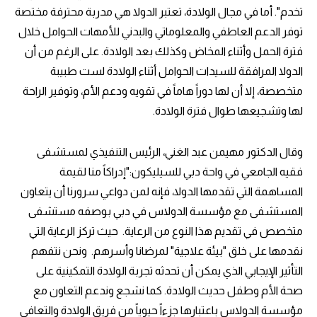
تخدم". أما في مجال الولادة، تعتبر الدولا هي مدربة محترفة مختصة
توفر الدعم العاطفي والمعلوماتي والبدني للأمهات الحوامل خلال
فترة الحمل وأثناء المخاض وكذلك بعد الولادة. على الرغم من أن
الدولا المرافقة للسيدات الحوامل أثناء الولادة لست طبيبة
متخصصة، إلا أن لها دوراً هاماً في تقويه ودعم الأم، وتوفير الراحة
لها وتشجيعها طوال فترة الولادة.
وقال الدكتور مهيمن عبد الغني، الرئيس التنفيذي لمستشفى
فقيه الجامعي في واحة دبي للسيليكون:"إدراكاً منا لقيمة
المساهمة التي تقدمها الدولا، فإنه لمن دواعي سرورنا أن يتعاون
المستشفى مع مؤسسة الدولاس في دبي بوصفه مستشفى
متخصص في تقديم هذا النوع من الرعاية. حيث تركز الرعاية التي
نقدمها على خلق "بيئة علاجية" لمرضانا وأسرهم. ونحن نتفهم
التأثير الإيجابي الذي يمكن أن تحدثه تجربة الولادة التمكينية على
صحة الأم وطفل حديث الولادة. كما نشجع وندعم التعاون مع
مؤسسة الدولاس باعتبارها جزءاً حيوياً من فريق الولادة والتعافي