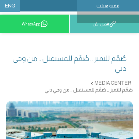
ENG
فقيه هيلث
احجز موعدًا
اتصل الآن
WhatsApp
صُمّم للتميز .. صُمّم للمستقبل .. من وحي
دبي
MEDIA CENTER
صُمّم للتميز .. صُمّم للمستقبل .. من وحي دبي