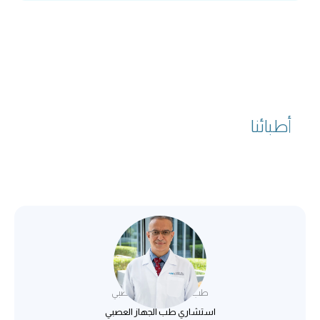
أطبائنا
د. مصطفى صيام
طب أمراض الجهاز العصبي
استشاري طب الجهاز العصبي