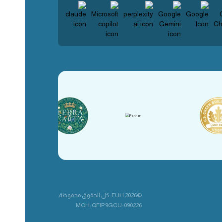
©2026 FUH. كل الحقوق محفوظة.
MOH: QFIP9GCU-090226