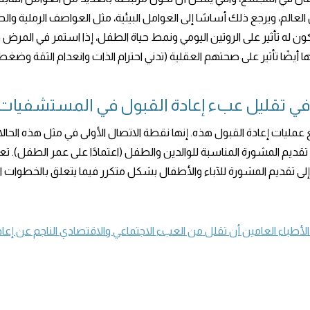
ن العالم، ويرجع ذلك أساسًا إلى العوامل البيئية، مثل العواصف الرملية 
يكون له تأثير على الروتين اليومي ونمط حياة الطفل، إذا استمر في المرض
ا تأثير على صحتهم العقلية (تدني احترام الذات وانعدام الثقة وضغط ا
في تقليل عبء إعادة القبول في المستشفيات
نع عمليات إعادة القبول هذه. إنها نقطة الاتصال الأولى في مثل هذه الحا
ديم المشورة المناسبة للوالدين والطفل (اعتمادًا على عمر الطفل). تع
 إلى تقديم المشورة للآباء والأطفال بشكل متكرر فيما يتعلق بالخطوات الو
باء العامين أن تقلل من العبء الاجتماعي والاقتصادي الناجم عن إعادة دخول 