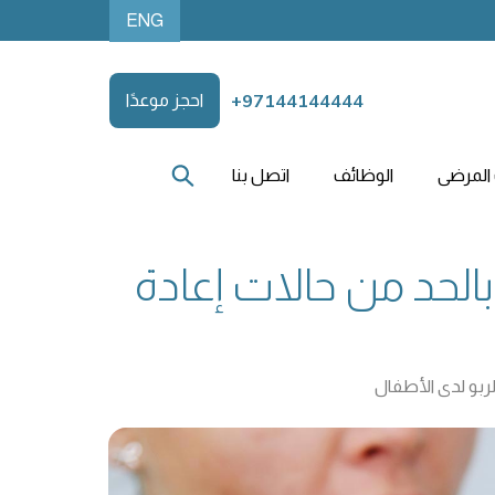
ENG
+97144144444
احجز موعدًا
المرضى
الوظائف
اتصل بنا
الحد من حالات إعادة
لربو لدى الأطفال