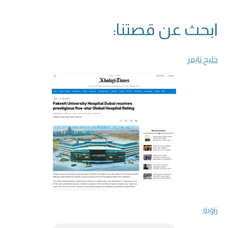
ابحث عن قصتنا:
خليج تايمز
زاوية