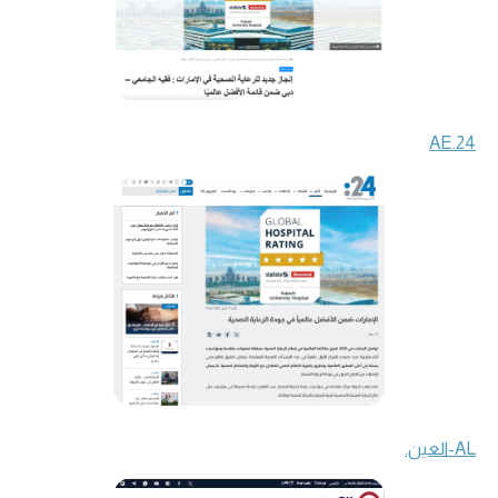
24.AE
AL-العين.