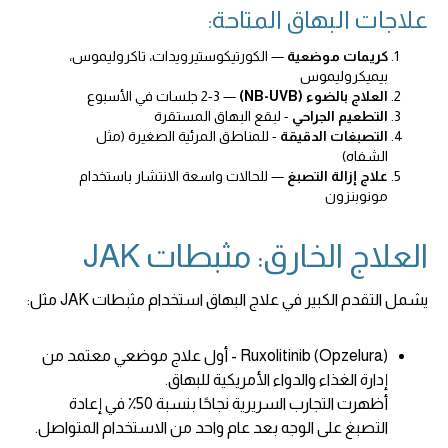
علاجات البهاق المتاحة:
كريمات موضعية
— الكورتيكوستيرويدات، تاكروليموس،
بيميكروليموس
العلاج بالضوء (NB-UVB)
— 2-3 جلسات في الأسبوع
التطعيم الجراحي
- لبقع البهاق المستقرة
التصبغات الدقيقة
- للمناطق المرئية الصغيرة (مثل
الشفاه)
علاج إزالة التصبغ
— للحالات واسعة الانتشار باستخدام
مونوبنزون
العلاج الخارق: مثبطات JAK
يشمل التقدم الكبير في علاج البهاق استخدام مثبطات JAK مثل:
Ruxolitinib (Opzelura) - أول علاج موضعي معتمد من
إدارة الغذاء والدواء الأمريكية للبهاق.
أظهرت التجارب السريرية نجاحًا بنسبة 50٪ في إعادة
التصبغ على الوجه بعد عام واحد من الاستخدام المتواصل.