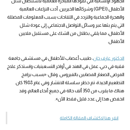
الجهود الإنسانية التي تقودها المبادرة العالمية لاستئصال شلل
الأطفال (GPEI) وشركائها الخيريين. أدت النزاعات العالمية
والهجرة الجماعية والتردد في اللقاحات بسبب المعلومات المضللة
التي يتم بثها عبر وسائل التواصل الاجتماعي إلى عودة شلل
الأطفال، مما يلقي بظلال من الشك على مستقبل ملايين
الأطفال.
الدكتور عارف خان
، طبيب أعصاب للأطفال في مستشفى جامعة
فقيه في دبي، عمل في الهند في أواخر التسعينيات واستذكر علاج
المرضى الصغار المصابين بالفيروس. وقال: «بسبب برامج
التطعيم الجيدة، تم حظر سلسلة الانتشار وفي عام 1988 كان
هناك ما يقرب من 350 ألف حالة في جميع أنحاء العالم، وقد
انخفض هذا إلى عدد قليل فقط الآن».
انقر هنا لاكتشاف المقالة الكاملة