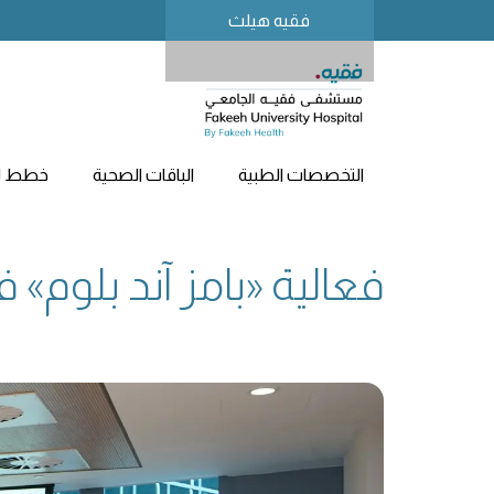
فقيه هيلث
التخصصات الطبية
الباقات الصحية
خطط لز
فعالية «بامز آند بلوم