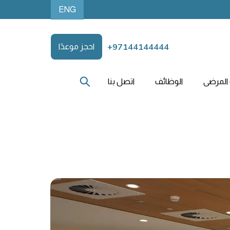
ENG
+97144144444
احجز موعدًا
المرضى
الوظائف
اتصل بنا