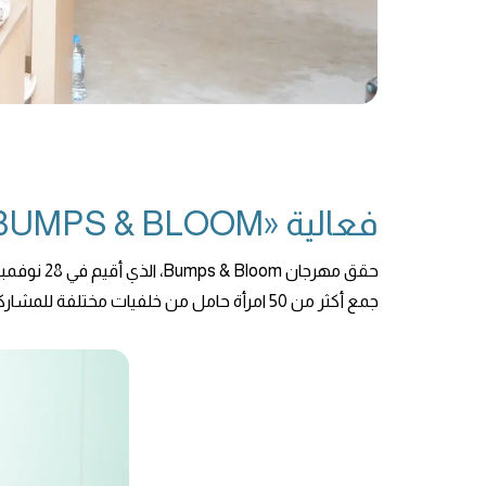
فعالية «BUMPS & BLOOM» في مستشفى فقيه الجامعي
حقق مهرجان Bumps & Bloom، الذي أقيم في 28 نوفمبر 2024، نجاحًا مدويًا،
جمع أكثر من 50 امرأة حامل من خلفيات مختلفة للمشاركة في مناقشات حول نتوء الطفل والولادة في الماء والولادة اللطيفة.