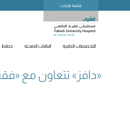
فقيه هيلث
التخصصات الطبية
الباقات الصحية
خطط لز
«دافز» تتعاون مع «فق