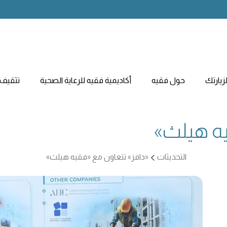
يارتك
حول فقيه
أكاديمية فقيه للرعاية الصحية
تثقيف 
يه هيلث»
التحديثات
«دافز» تتعاون مع «فقيه هيلث»