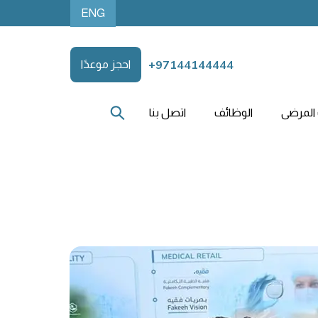
ENG
+97144144444
احجز موعدًا
المرضى
الوظائف
اتصل بنا