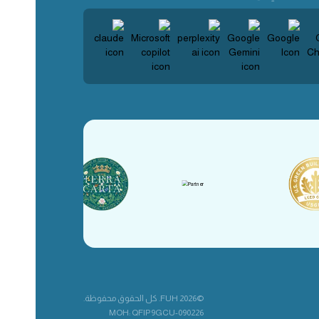
©2026 FUH. كل الحقوق محفوظة.
MOH: QFIP9GCU-090226