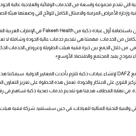
 وإدارة الأمراض المزمنة والامتثال الكامل للوائح التي وضعتها هيئة الص
متكامل من الخدمات. مهمتنا هي تقديم خدمات عالية الجودة وشاملة لا ت
لمي. من خلال الجمع بين خبرة فقيه هيلث الطويلة وعروض الخدمات الذكية مع 
اء نموذج يفيد المجتمع والاقتصاد الأوسع».
وقال الدكتور محيمن عبد الغني: «نحن فخورون بشراكتنا مع DAFZ لإنشاء عيادات ذكية تلتزم بأحدث
دة. في نهاية المطاف، هدفنا هو تقديم خدمات صحية ذكية تساهم في رفع 
اقية، ستوفر DAFZ الدعم اللوجستي والبنية التحتية المثالية للعيادات، في حين ستستفيد شرك