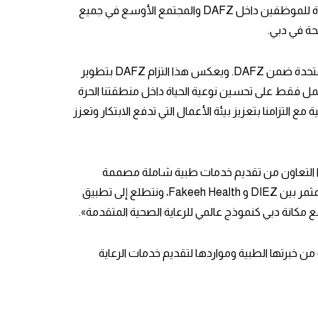
ستشمل هذه الشراكة تطوير عيادات الرعاية الصحية الذكية التي تقدم مجموعة واسعة من الخدمات الوقائية والعلاجية عالية الجودة للموظفين داخل DAFZ والمجتمع الأوسع في جميع
حة في دبي.
وقالت آمنة لوتاه، المديرة العامة في DAFZ: «نحن فخورون باستضافة أول عيادة ذكية من Fakeeh Health في الإمارات العربية المتحدة ضمن DAFZ. ويعكس هذا التزام DAFZ بتطوير
عمل فقط على تحسين نوعية الحياة داخل منطقتنا الحرة
التزامنا بتعزيز بيئة الأعمال التي تدفع الابتكار وتعزز
 المعايير الدولية. سيمكننا هذا التعاون من تقديم خدمات طبية شاملة مصممة
خصيصًا لتلبية الاحتياجات المتطورة لمجتمع DAFZ، مع التركيز القوي على الابتكار والجودة. تعمل هذه الخطوة على تعزيز التعاون المثمر بين DIEZ و Fakeeh Health، ونتطلع إلى تطبيق
مكانة دبي كنموذج عالمي للرعاية الصحية المتقدمة».
ة فقيه هيلث من خبرتها الطبية ومواردها لتقديم خدمات الرعاية