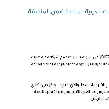
ذكية في الإمارات العربية المتحدة ضمن المنطقة
أعلنت المنطقة الحرة بمطار دبي (DAFZ)، عضو سلطة المناطق الاقتصادية المتكاملة في دبي (DIEZ)، عن شراكة استراتيجية مع شركة فقيه هيلث
يعكس الجهود المستمرة التي تبذلها المنطقة الحرة لتعزيز جودة خدمات الرعاية الصحية المتاحة
سخة الخمسين من Arab Health 2025، أكبر حدث للرعاية الصحية في الشرق الأوسط، والذي أقيم في مركز دبي التجاري
 يناير. وقع الاتفاقية كل من آمنة لوتاه، المديرة العامة للمنطقة الحرة بمطار دبي (DAFZ)، والدكتور مهيمن عبد الغني، نائب رئيس شركة فقيه للصحة
لا الطرفين.