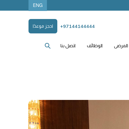
ENG
+97144144444
احجز موعدًا
المرضى
الوظائف
اتصل بنا