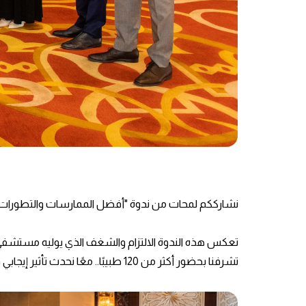
نشارككم لمحات من ندوة "أفضل الممارسات والتطورات 
تعكس هذه الندوة الالتزام والشغف الذي يوليه مستشفى ف
تشرفنا بحضور أكثر من 120 طبيبًا.. معًا نحدث تأثير إيجابي في حياة المصابين بداء السكري.