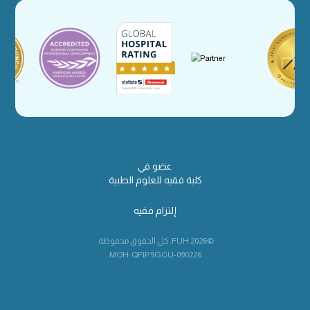
عضو في
كلية فقيه للعلوم الطبية
إلتزام فقيه
©2026 FUH. كل الحقوق محفوظة.
MOH: QFIP9GCU-090226