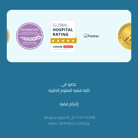
عضو في
كلية فقيه للعلوم الطبية
إلتزام فقيه
©2026 FUH. كل الحقوق محفوظة.
MOH: QFIP9GCU-090226