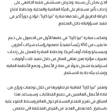
الذي يمكن أن يسببه. ويحرص مستشفى فقيه الجامعي على
إحداث تأثير مستدام على البيئة العالمية والمحلية، ويخطط لاتباع
خارطة الطريق التي تقدمها مبادرة “تيرا كارتا”، ليؤدي دوراً أكبر في
تنفيذ مسؤولياته داخل المجتمع.
وتمكنت مبادرة “تيرا كارتا” في عامها الأول من الحصول على دعم
ما يقرب من 450 رئيساً تنفيذياً، تضمنوا رؤساء شركات أمازون
وبيبسيكو وبانك أوف أمريكا. وتخطط المبادرة للعمل على إحداث
تغييرات مؤثرة تعزز تعافي المناخ من خلال تنفيذ ثلاث أولويات
استراتيجية تشمل تحولاً في نماذج الأعمال، وجمع الأنظمة المالية،
وإنشاء بيئة جاذبة للاستثمار.
وتعتبر “تيرا كارتا” اتفاقية تم تطويرها من خلال توصيات ورؤى من
قادة الأعمال العالميين في جميع القطاعات. وسيساعد هذا
الميثاق في تعزيز التقدم المستدام حول العالم ويسلط الضوء عليه
باستمرار. كما يغطي العديد من الفرص المختلفة التي تتضمن