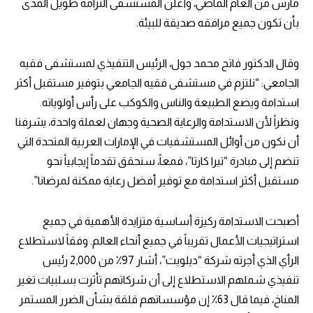
مارس من العام الماضي، وأعلن المستشفى التزامه طويل المدى
بأن تكون جميع مرافقه صديقة للبيئة.
وقال الدكتور فاتح محمد جول، الرئيس التنفيذي لمستشفى فقيه
الجامعي: “نلتزم في مستشفى فقيه الجامعي بتوفير مستقبل أكثر
استدامة ويضع الطبيعة والناس والكوكب على رأس أولوياته.
ونظراً لأن الاستدامة والرعاية الصحية وجهان لعملة واحدة، يشرفنا
أن نكون من أوائل المستشفيات في الإمارات العربية المتحدة التي
تنضم إلى مبادرة “تيرا كارتا”، فمعاً، سنحقق تقدماً إيجابياً نحو
مستقبل أكثر استدامة مع توفير أفضل رعاية ممكنة لمرضانا”.
أصبحت الاستدامة ركيزة أساسية متزايدة الأهمية في جميع
استراتيجيات الأعمال تقريباً في جميع أنحاء العالم. وفقاً لاستطلاع
الرأي الذي أجرته شركة “ديلويت”، أشار 97٪ من 2,000 رئيس
تنفيذي شملهم الاستطلاع إلى أن شركاتهم تأثرت بسلبيات تغير
المناخ، فيما قال 63٪ إن مؤسساتهم قلقة بشأن الضرر المستمر