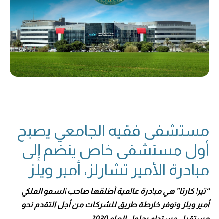
مستشفى فقيه الجامعي يصبح
أول مستشفى خاص ينضم إلى
مبادرة الأمير تشارلز، أمير ويلز
“تيرا كارتا” هي مبادرة عالمية أطلقها صاحب السمو الملكي
أمير ويلز وتوفر خارطة طريق للشركات من أجل التقدم نحو
مستقبل مستدام بحلول العام 2030