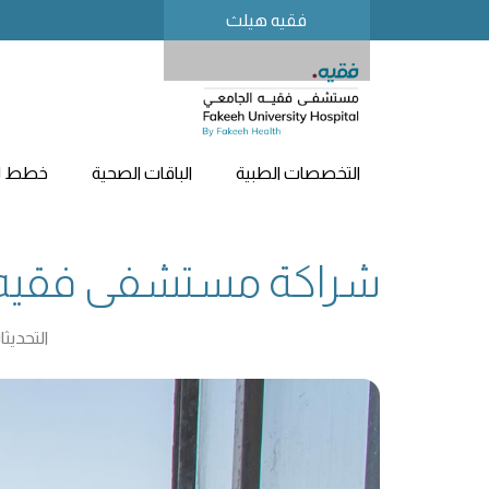
فقيه هيلث
التخصصات الطبية
الباقات الصحية
خطط لز
شراكة مستشفى فقيه الجامعي مع TAHPI ك
التحديث