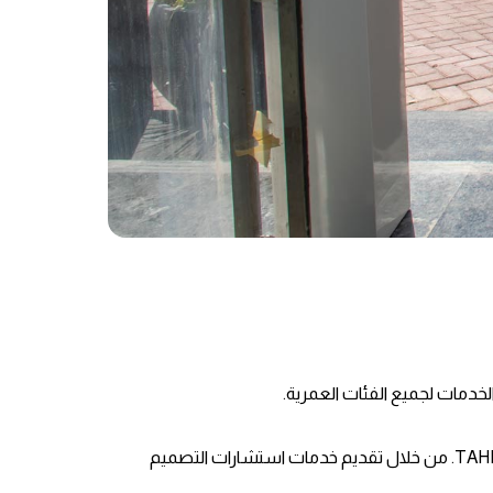
خلال معرض ومؤتمر الصحة العربي 2023، أقام مستشفى فقيه الجامعي شراكة مع منظمة التخطيط الصحي المشهورة عالميًا TAHPI. من خلال تقديم خدمات استشارات التصميم