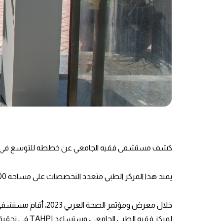
كشف مستشفى فقيه الجامعي عن خططه للتوسع في دولة 
يمتد هذا المركز الطبي متعدد التخصصات على مساحة 75000 قدم مربع ويقع في شارع الشيخ زايد ، ويقدم مجموعة واسعة من الخدمات لجميع الفئات العمرية.
لمركز فقيه الطبي الجامعي، وستساعد TAHPI في تحقيق هذا المشروع.