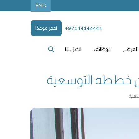
ENG
+97144144444
احجز موعدًا
المرضى
الوظائف
اتصل بنا