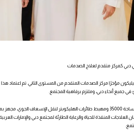
 دبي كمركز متقدم لعلاج الصدمات
المركز، الذي يعد من بين أكبر أقسام الطوارئ في دبي بمساحة 35000 ومهبط طائرات الهليكوب
ضمان العلاجات المنقذة للحياة والرعاية الطارئة لمجتمع دبي والإمارات العر
تمع.