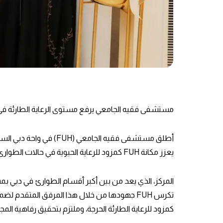
مستشفى فقيه الجامعي يرفع مستوى الرعاية الطارئة في
يعزز مكانة FUH كمزود للرعاية الحيوية في حالات الطوارئ في جميع أنحاء دبي، وملتزم برفاهية المجتمع.
تكرس FUH جهودها من خلال هذا المرفق المتقدم ل
كمزود للرعاية الطارئة الحرجة، وملتزم بتحقيق رفاهية المج