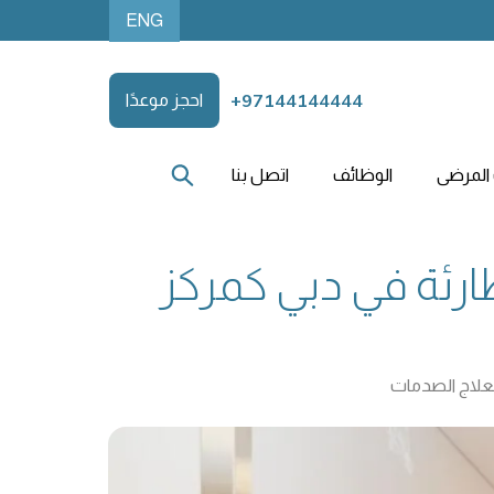
ENG
+97144144444
احجز موعدًا
المرضى
الوظائف
اتصل بنا
رئة في دبي كمركز
لعلاج الصدمات