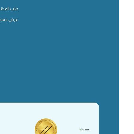
طب العظا
عرض جميع