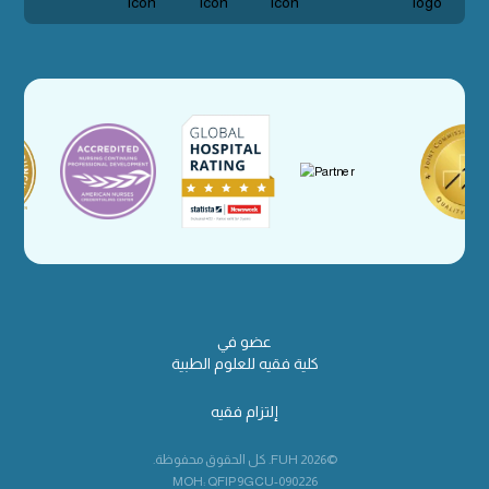
عضو في
كلية فقيه للعلوم الطبية
إلتزام فقيه
©2026 FUH. كل الحقوق محفوظة.
MOH: QFIP9GCU-090226