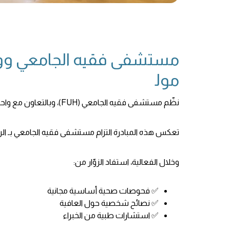
مستشفى فقيه الجامعي ووا
مول
نظّم مستشفى فقيه الجامعي (FUH)، وبالتعاون مع واحة دبي للسيليكون (DSO)، فحصاً صحياً مجانياً في سيليكون سنترال مول وذلك ضمن إطار برنامج فقيه لصحة المجتمع المستمر.
تعكس هذه المبادرة التزام مستشفى فقيه الجامعي بـ الرعا
وخلال الفعالية، استفاد الزوّار من:
✅ فحوصات صحية أساسية مجانية
✅ نصائح شخصية حول العافية
✅ استشارات طبية من الخبراء