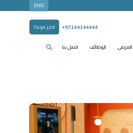
ENG
+97144144444
احجز موعدًا
المرضى
الوظائف
اتصل بنا