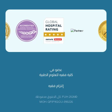
عضو في
كلية فقيه للعلوم الطبية
إلتزام فقيه
©2026 FUH. كل الحقوق محفوظة.
MOH: QFIP9GCU-090226