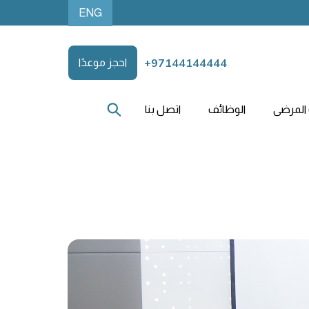
ENG
+97144144444
احجز موعدًا
المرضى
الوظائف
اتصل بنا