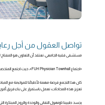
تواصل العقول من أجل رعاي
مستشفى فقيه الجامعي، نعتقد أن التعاون هو المفتاح لتوف
«اجتماع FUH Physician Townhall»، حيث اجتمع المتخصصون الطبيون لدينا معًا في جلسة ملهمة من العمل الجماعي والابتكار.
كان هذا التجمع فرصة مهمة لأطبائنا للمواءمة مع المباد
تعزيز هذه المحادثات، نعمل باستمرار على بناء فريق أقوى وأك