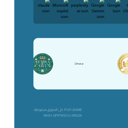
©2026 FUH. كل الحقوق محفوظة.
MOH: QFIP9GCU-090226