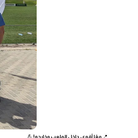
📍
معًا أقوى، داخل الملعب وخارجه!
💪