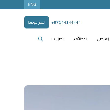
ENG
+97144144444
احجز موعدًا
المرضى
الوظائف
اتصل بنا