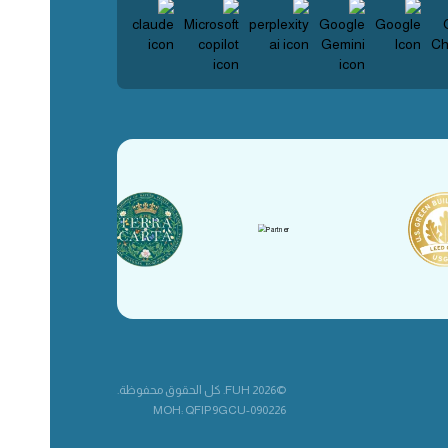
©2026 FUH. كل الحقوق محفوظة.
MOH: QFIP9GCU-090226