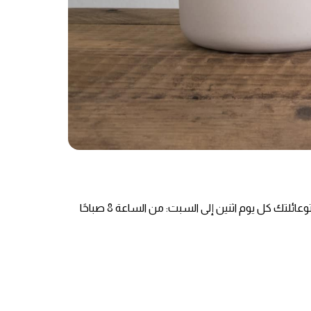
التزامًا بالتغييرات الجديدة في أسبوع العمل في الإماراتالعربية المتحدة ، يسعدنا أن نعلن أن عياداتنا الخارجية ستستمر في خدمتك أنتوعائلتك كل يوم اثنين إلى السبت: من الساعة 8 صباحًا