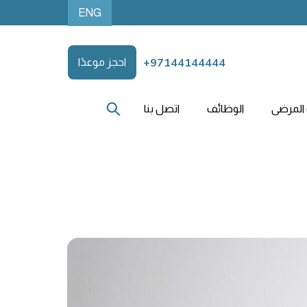
ENG
+97144144444
احجز موعدًا
المرضى
الوظائف
اتصل بنا