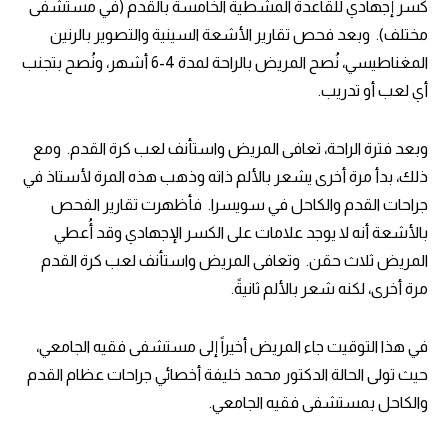
كسر إجهادي للقاعدة المشطية الخامسة بالقدم (في مستشفى
مختلف). وبعد فحص تقارير الأشعة السينية والتصوير بالرنين
المغناطيسي، نُصح المريض بالراحة لمدة 4-6 أشهر، ونُصح بتجنب
أي لعب أو تدريب.
وبعد فترة الراحة، تعافى المريض واستأنف لعب كرة القدم. ومع
ذلك، بدأ مرة أخرى يشعر بالألم ذاته وذهب هذه المرة لأستاذ في
جراحات القدم والكاحل في سويسرا. فأظهرت تقارير الفحص
بالأشعة أنه لا يوجد علامات على الكسر الإجهادي وقد أُعطي
المريض ثلاث حقن. وتعافى المريض واستأنف لعب كرة القدم
مرة أخرى، لكنه شعر بالألم ثانيةً.
في هذا التوقيت جاء المريض أخيراً إلى مستشفى فقيه الجامعي،
حيث تولى الحالة الدكتور محمد خليفة أخصائي جراحات عظام القدم
والكاحل بمستشفى فقيه الجامعي.