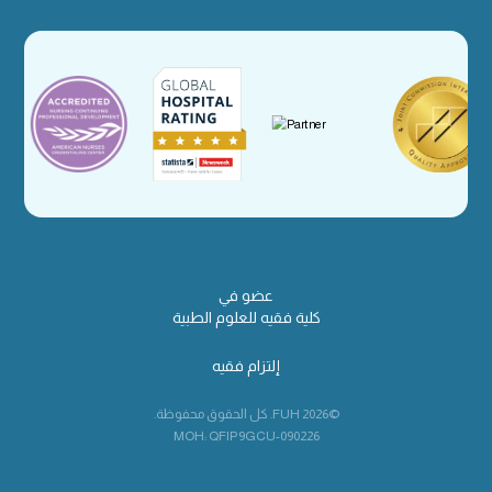
عضو في
كلية فقيه للعلوم الطبية
إلتزام فقيه
©2026 FUH. كل الحقوق محفوظة.
MOH: QFIP9GCU-090226