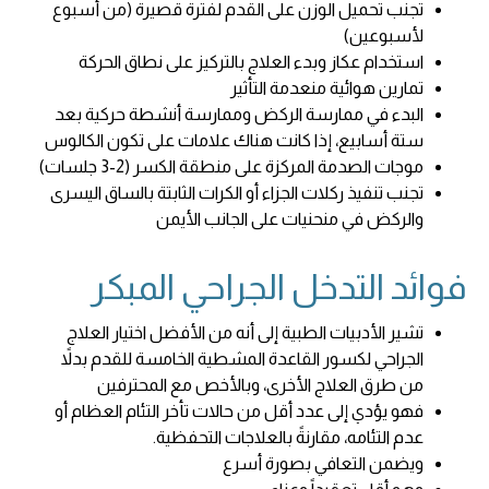
تجنب تحميل الوزن على القدم لفترة قصيرة (من أسبوع
لأسبوعين)
استخدام عكاز وبدء العلاج بالتركيز على نطاق الحركة
تمارين هوائية منعدمة التأثير
البدء في ممارسة الركض وممارسة أنشطة حركية بعد
ستة أسابيع، إذا كانت هناك علامات على تكون الكالوس
موجات الصدمة المركزة على منطقة الكسر (2-3 جلسات)
تجنب تنفيذ ركلات الجزاء أو الكرات الثابتة بالساق اليسرى
والركض في منحنيات على الجانب الأيمن
فوائد التدخل الجراحي المبكر
تشير الأدبيات الطبية إلى أنه من الأفضل اختيار العلاج
الجراحي لكسور القاعدة المشطية الخامسة للقدم بدلاً
من طرق العلاج الأخرى، وبالأخص مع المحترفين
فهو يؤدي إلى عدد أقل من حالات تأخر التئام العظام أو
عدم التئامه، مقارنةً بالعلاجات التحفظية.
ويضمن التعافي بصورة أسرع