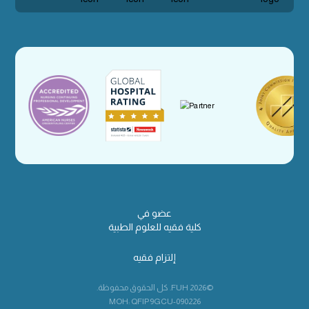
عضو في
كلية فقيه للعلوم الطبية
إلتزام فقيه
©2026 FUH. كل الحقوق محفوظة.
MOH: QFIP9GCU-090226