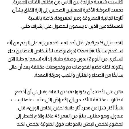
اكتسبت شعبية متزايدة بين الناس من مختلف الفئات العمرية.
دفعت الموضة الأخيرة المهنيين الصحيين إلى إثارة القلق بشأن
آثارها الجانبية المعروفة وغير المعروفة، خاصة بالنسبة
للمستخدمين الذين لا يسعون للحصول على إشراف طبي.
التحدث إلى
خليج تايمز
، قال أحد المستخدمين إنه على الرغم من أنه
استخدم سابقًا Ozempic (دواء يوصف للأشخاص المصابين بداء
السكري من النوع 2) بدون وصفة طبية، إلا أنه يُسمح له طبيًا الآن
بتناوله. لكنه خضع لفحوصات دم وفحوصات مختلفة بعد أن عانى
سابقًا من الصداع والغثيان والتعب وحرقة المعدة.
«كان على الأطباء أن يكونوا دقيقين للغاية وقيل لي أن أخضع
لاختبارات مختلفة للتأكد من أن الأعراض التي عانيت منها ليست
شيئًا أكثر شرًا من مجرد آثار جانبية لحقن إنقاص الوزن»، قال
عبدول، وهو مغترب يبلغ من العمر 43 عامًا، والذي اضطر إلى
الخضوع لفحص البطن بالموجات فوق الصوتية لفحص الكبد