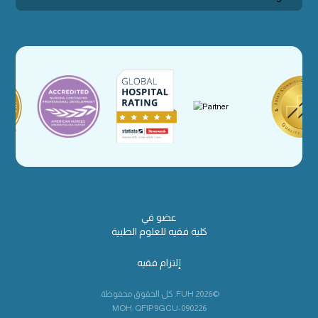
عضو في
كلية فقيه للعلوم الطبية
إلتزام فقيه
©2026 FUH. كل الحقوق محفوظة.
MOH: QFIP9GCU-090226