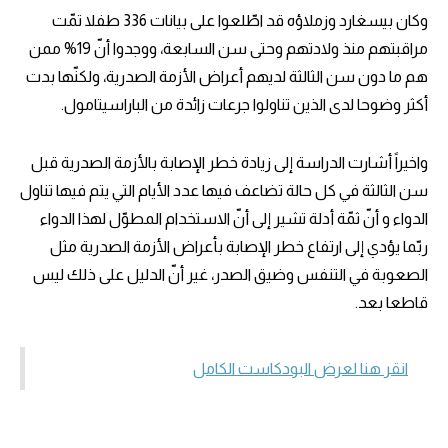
وكان بيسغارد وزملاؤه قد اطّلعوا على بيانات 336 طفلا تمّت
مراقبتهم منذ ولادتهم وحتى سن السابعة، ووجدوا أنّ 19% ممن
هم ما دون سن الثالثة لديهم أعراض الأزمة الصدرية، ولكنّها بدت
أكثر وضوحا لدى الذين تناولوا جرعات زائدة من الباراسيتامول.
واخيراً أشارت الدراسة إلى زيادة خطر الإصابة بالأزمة الصدرية قبل
سن الثالثة في كل حالة تضاعف فيها عدد الأيام التي يتم فيها تناول
الدواء و أنّ ثمّة أدلة تشير إلى أنّ الاستخدام المطوّل لهذا الدواء
ربّما يؤدي إلى ارتفاع خطر الإصابة بأعراض الأزمة الصدرية مثل
الصعوبة في التنفس وضيق الصدر، غير أنّ الدليل على ذلك ليس
قاطعا بعد.
انقر هنا لعرض البودكاست الكامل