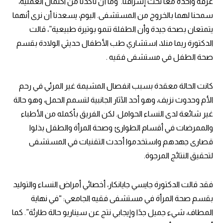
غرفة واحدة معاً تحت إشرافنا. وما أن تأكدنا من اكتمال العملية،
سمحنا لهما بالخروج من المستشفى. اليوم، يسعدنا أن نرى أنهما
يتمتعان بصحة جيدة وأن الطفلة تنمو بوتيرة طبيعية”، قالت
الدكتورة ريما منلا، استشاري طب الأطفال حديثي الولادة بقسم
صحة الطفل في مستشفى فقيه .
كانت الحالة معقدة بسبب انفصال المشيمة غير المرئي في رحم
الأم وحدوث نزيف، وهو أحد الآثار الجانبية لتسمم الحمل، وهو حالة
غير شائعة لدى النساء الحوامل. لكن الفريق بأكمله من الأطباء
والممرضات في أقسام الطوارئ وصحة المرأة والطفل بذلوا
قصارى جهدهم واستخدموا أحدث التقنيات في المستشفى
لتحقيق النتائج المرجوة.
فقد قالت الدكتورة جايسي جايانكار، أخصائي أمراض النساء والتوليد
بقسم صحة المرأة في مستشفى فقيه الجامعي: “في نهاية
المطاف، شيء جميل جدًا وإيجابي نتج عن سيناريو حالة طارئة”. كما