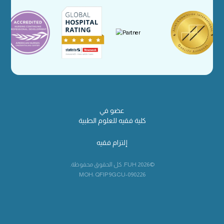
عضو في
كلية فقيه للعلوم الطبية
إلتزام فقيه
©2026 FUH. كل الحقوق محفوظة.
MOH: QFIP9GCU-090226