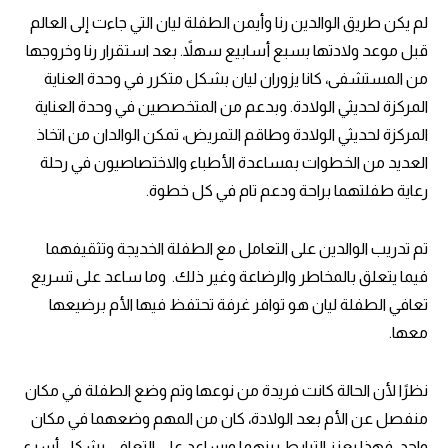
لم يكن طريق الوالدين رنا وأيمن الطفلة ليان التي جاءت إلى العالم
قبل موعد ولادتها بسبع أسابيع سهلاً. بعد استقرار رنا وخروجها
من المستشفى، كانا يزوران ليان بشكل متكرر في وحدة العناية
المركزة لحديثي الولادة. وبدعم من المتخصصين في وحدة العناية
المركزة لحديثي الولادة وطاقم التمريض، تمكن الوالدان من اتخاذ
العديد من الخطوات بمساعدة الأطباء والاختصاصيون في رحلة
رعاية طفلتهما براحة ودعم تام في كل خطوة.
تم تدريب الوالدين على التعامل مع الطفلة الخديجة وتثقيفهما
فيما يتعلق بالمخاطر والرضاعة وغير ذلك. وما ساعد على تسريع
تعافي الطفلة ليان هو توافر غرفة تحتفظ فيها الأم برضيعها
معها.
نظرًا لأن الحالة كانت فريدة من نوعها وتم وضع الطفلة في مكان
منفصل عن الأم بعد الولادة، كان من المهم وضعهما في مكان
واحد. فهذا يعزز الترابط بينهما ويساعد على التعافي بشكل أسرع