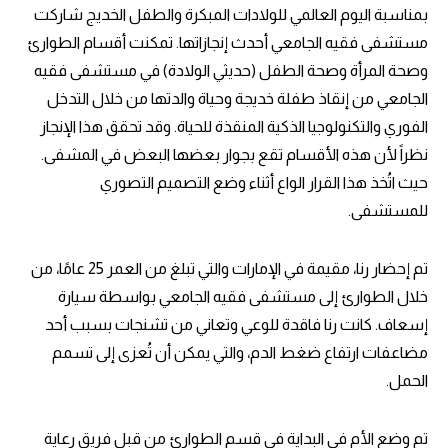
بمناسبة اليوم العالمي للولادات المبكرة والطفل الخديج شاركت
مستشفى فقيه الجامعي أحدث إنجازاتها. تمكنت أقسام الطوارئ
وصحة المرأة وصحة الطفل (حديثي الولادة) في مستشفى فقيه
الجامعي من إنقاذ طفلة خديجة وحياة والدتها من خلال التدخل
الفوري والتكنولوجيا الذكية المنقذة للحياة. وقد تحقق هذا الإنجاز
نظراً لأن هذه الأقسام تقع بجوار بعضها البعض في المشفى.
حيث اتُخذ هذا القرار الواع أثناء وضع التصميم التصوري
للمستشفى.
تم إحضار رنا، مقيمة في الإمارات والتي تبلغ من العمر 25 عامًا، من
خلال الطوارئ إلى مستشفى فقيه الجامعي بواسطة سيارة
إسعاف. كانت رنا فاقدة للوعي وتعاني من تشنجات بسبب أحد
مضاعفات ارتفاع ضغط الدم، والتي يمكن أن تُعزى إلى تسمم
الحمل.
تم وضع الأم في البداية في قسم الطوارئ من قبل فريق رعاية