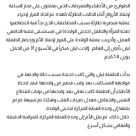
الطوارئ من الأطباء والممرضات الذين يعملون على مدار الساعة
لإنقاذ الأرواح أثناء الحالات الطارئة كهذه. تم اتجاذ القرار لإجراء
عملية قيصرية طارئة بسبب المضاعفات الذي بدأ فيه اختصاصيو
صحة المرأة والطفل (حديثي الولادة) في مستشفى فقيه الجامعي
العمل. وأجريت عملية الولادة على الفور لإنقاذ الأم وإحضار الطفلة
ليان بأمان إلى العالم. وُلدت ليان مبكراً في الأسبوع 31 من الحمل
بوزن 1.4 كجم.
بدأت الطفلة ليان، والتي كانت خديجة بسبب حالة والدتها، في
مواجهة المشكلات بعد وقت قصير من ولادتها. فقد لاحظ
الأطباء أن الطفلة كانت تعاني بعد ولادتها من نوبات انقطاع
النفس وانخفاض معدل ضربات القلب وهكذا، تم تنبيبها، ثم تم
نقلها إلى وحدة العناية المركزة لحديثي الولادة.
خلال ذلك، تم نقل الأم إلى وحدة العناية المركزة، للمراقبة الدقيقة
والتعافي بشكل أسرع.