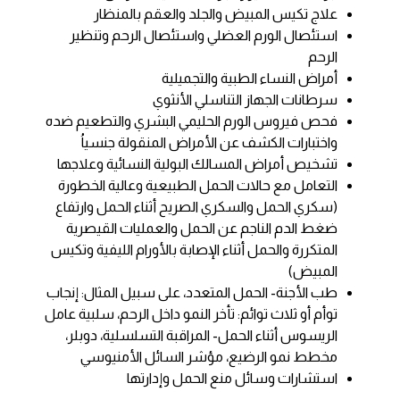
علاج تكيس المبيض والجلد والعقم بالمنظار
استئصال الورم العضلي واستئصال الرحم وتنظير
الرحم
أمراض النساء الطبية والتجميلية
سرطانات الجهاز التناسلي الأنثوي
فحص فيروس الورم الحليمي البشري والتطعيم ضده
واختبارات الكشف عن الأمراض المنقولة جنسياُ
تشخيص أمراض المسالك البولية النسائية وعلاجها
التعامل مع حالات الحمل الطبيعية وعالية الخطورة
(سكري الحمل والسكري الصريح أثناء الحمل وارتفاع
ضغط الدم الناجم عن الحمل والعمليات القيصرية
المتكررة والحمل أثناء الإصابة بالأورام الليفية وتكيس
المبيض)
طب الأجنة- الحمل المتعدد، على سبيل المثال: إنجاب
توأم أو ثلاث توائم: تأخر النمو داخل الرحم، سلبية عامل
الريسوس أثناء الحمل- المراقبة التسلسلية، دوبلر،
مخطط نمو الرضيع، مؤشر السائل الأمنيوسي
استشارات وسائل منع الحمل وإدارتها