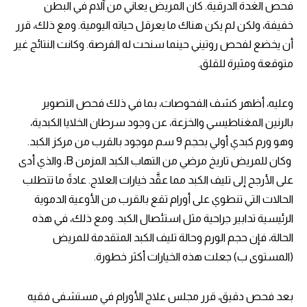
فحص الغدة الدرقية. كان المريض يعاني من آلام في البطن
خفيفة، ولكن لم يكن هناك ما يعرقل حياته اليومية. ومع ذلك، قرر
أن يخضع لفحص روتيني حينما سنحت له الفرصة. وكانت النتائج غير
متوقعة ومثيرة للقلق.
وعليه، أظهر كشف الفحوصات، بما في ذلك فحص التصوير
بالرنين المغناطيسي والخزعة، عن وجود سرطان الخلايا الكبدية،
وهو ورم كبدي أولي بحجم 9 سم موجود بالقرب من مركز الكبد.
وكان للمريض تاريخ مرضي من التهاب الكبد المزمن B، والذي أدى
على الأرجح إلى تليف الكبد مما عقَّد خيارات العلاج. عادةً ما تتطلب
الحالات التي تنطوي على أورام تقع بالقرب من الأوعية الدموية
الرئيسية تدابير جراحية مثل استئصال الكبد. ومع ذلك، في هذه
الحالة، فإن حجم الورم وحالة تليف الكبد المتقدمة للمريض
(المستوى ب) جعلت هذه الخيارات أكثر خطورة.
بعد فحص دقيق، قرر مجلس علاج الأورام في مستشفى فقيه