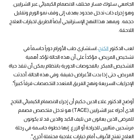
الجامعي سلوك مسار مختلف: الانصمام الكيميائي عبر الشرايين.
وهو إجراء ذات تدخل محدود يهدف إلى وقف نمو الورم وتقليل
حجمه. ويمهد هذا النهج الإستراتيجي أيضاً الطريق لخيارات العلاج
اللاحقة.
لعب الدكتور
الكنج
، استشاري طب الأورام دوراً حاسماً في
تشخيص المريض، مؤكداً على أن هذه الحالة تؤكد أهمية
التشخيص المبكر. بالفحوصات الدورية بانتظام يمكن أن تنقذ حياة
المريض، حتى إذا بدت الأعراض خفيفة. وفي هذه الحالة، أحدثت
الإجراءات السريعة ونهج الفريق المتعدد التخصصات فرقاً كبيراً".
أوضح الدكتور علاء الدين حكيم أن إجراء الانصمام الكيميائي الناجح
الذي أجراه عبر الشرايين (TACE) هو تدخل متخصص مصمم
للمرضى الذين يعانون من تليف الكبد والذين قد لا يكونون
مرشحين مثاليين للجراحة أو الزرع. إنها خطوة حاسمة في رحلة
العلاج تفتح الأبواب أمام خيارات علاجية محتملة أخرى".