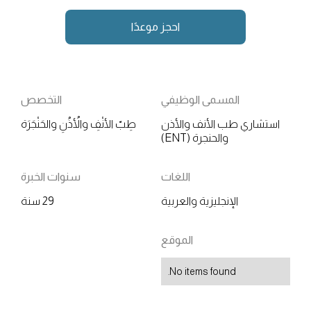
احجز موعدًا
المسمى الوظيفي
التخصص
استشاري طب الأنف والأذن
طِبّ الأنْفِ والأُذُنِ والحَنْجَرَة
والحنجرة (ENT)
اللغات
سنوات الخبرة
الإنجليزية والعربية
29 سنة
الموقع
No items found.