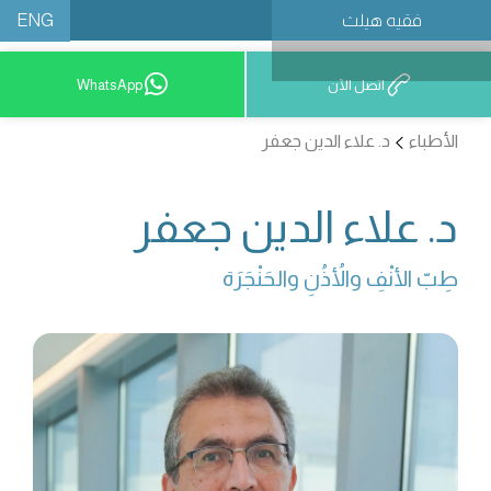
ENG
فقيه هيلث
احجز موعدًا
اتصل الآن
WhatsApp
الأطباء
د. علاء الدين جعفر
د. علاء الدين جعفر
طِبّ الأنْفِ والأُذُنِ والحَنْجَرَة