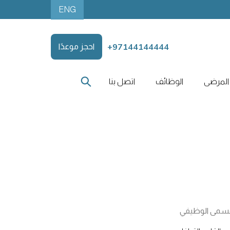
ENG
+97144144444
احجز موعدًا
المرضى
الوظائف
اتصل بنا
مسمى الوظيفي