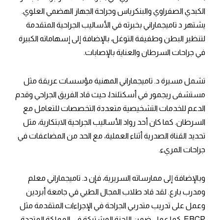
الكبدي الصفراوي والبنكرياس وجراحة الجهاز الهضمي العلوي.
يشتهر د تاميجماراني بخبرته في الأساليب الجراحية المتقدمة
لتنظير البطن وطفيفة التوغل، بالإضافة إلى إسهاماته الكبيرة
في جراحات السرطان والعناية بالإصابات.
تشمل مسيرة د. تاميجماراني المهنية مؤسسات عريقة مثل
مستشفى ريجمور في أسكتلندا، حيث قاد الفريق الجراحي وقدم
الدعم للخدمات التشخيصية متعددة التخصصات للتعامل مع
السرطان. كما كان أحد رواد الأساليب الجراحية الابتكارية، مثل
تحديد القناة الصدرية أثناء العملية، مع الحد من المضاعفات في
جراحات المريء.
وبالإضافة إلى ممارساته السريرية، فإن د. تاميجماراني معلم
ومدرب بارع. لقد قاد طلاب المجال الطبي في جامعة أبردين
وعمل على تدريب متدربي الجراحة في الإجراءات المتقدمة مثل
ERCP. كما عمل ضمن اللجنة المشتركة في المملكة المتحدة