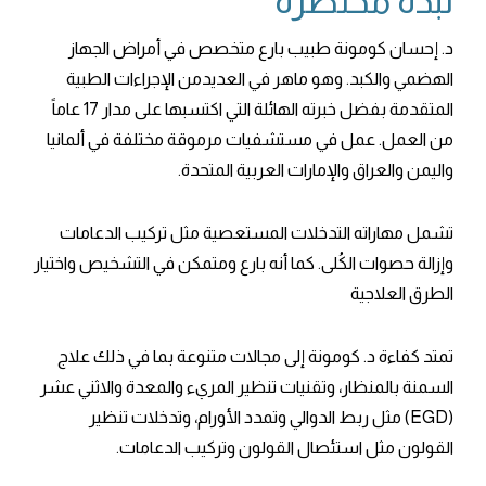
نبذة مختصرة
د. إحسان كومونة طبيب بارع متخصص في أمراض الجهاز
الهضمي والكبد. وهو ماهر في العديدمن الإجراءات الطبية
المتقدمة بفضل خبرته الهائلة التي اكتسبها على مدار 17 عاماً
من العمل. عمل في مستشفيات مرموقة مختلفة في ألمانيا
واليمن والعراق والإمارات العربية المتحدة.
تشمل مهاراته التدخلات المستعصية مثل تركيب الدعامات
وإزالة حصوات الكُلى. كما أنه بارع ومتمكن في التشخيص واختيار
الطرق العلاجية
تمتد كفاءة د. كومونة إلى مجالات متنوعة بما في ذلك علاج
السمنة بالمنظار، وتقنيات تنظير المريء والمعدة والاثني عشر
(EGD) مثل ربط الدوالي وتمدد الأورام، وتدخلات تنظير
القولون مثل استئصال القولون وتركيب الدعامات.