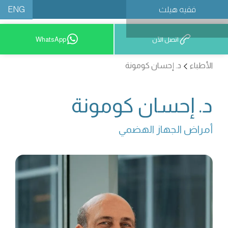
ENG
فقيه هيلث
احجز موعدًا
اتصل الآن
WhatsApp
الأطباء
د. إحسان كومونة
د. إحسان كومونة
أمراض الجهاز الهضمي