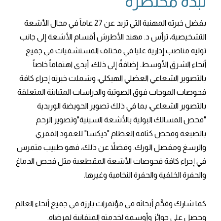
نبذة مختصرة
بفضل خبرته المهنية التي تزيد عن 27 عاماً في مجال الأشعة
التشخيصية، ترأس د. مهند الأطرش أقسام الأشعة إلى جانب
توليه مناصب إدارية عليا في مختلف المستشفيات في جميع
أنحاء الشرق الأوسط. إضافةً إلى ذلك، أبدى اهتماماً خاصاً
بالتصوير الشعاعي العضلي الهيكلي، وشملت خبرته إجراء كافة
فحوصات الموجات فوق الصوتية والدراسات المتباينة المتعلقة
بالتصوير الشعاعي، بما في ذلك تصوير الحويضة الوريدية
"فحص المسالك البولية بالأشعة السينية"وتصوير الرحم
بالصبغة وفحص كثافة العظام "ديكسا" للعمود الفقري
والرسغ ومفصل الورك. وفضلاً عن ذلك، فهو طبيب متمرس
في إجراء كافة فحوصات الأشعة المقطعية مثل فحص الدماغ
والحفرة الخلفية والحفرة النخامية وغيرها.
كما شارك وقدَّم أبحاثه في مؤتمرات بارزة في جميع أنحاء العالم
وحصل على جوائز وأوسمة لخدمته المتفانية لمرضاه.