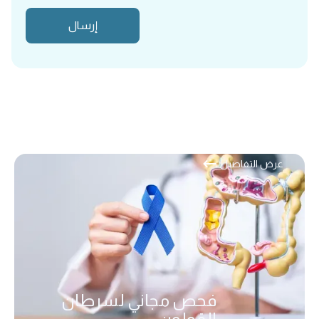
عرض التفاصيل
فحص مجاني لسرطان
القولون