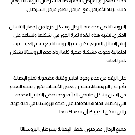
قد لا تظهر أي أعراض نتيجة الإصابة بسرطان البروستاتا. ومع
ذلك، تزداد الأعراض مع مراحل تطور مرض السرطان.
البروستاتا هي غدة عند الرجال وتشكل جزءاً من الجهاز التناسلي
الذكري. تشبه هذه الغدة ثمرة الجوز في شكلها وتساعد على
إنتاج السائل المنوي. يكبر حجم البروستاتا مع تقدم العمر. تزداد
احتمالية حدوث مشكلة صحية كلما ازداد حجم البروستاتا بشكل
كبير للغاية.
على الرغم من عدم وجود تدابير وقائية مضمونة تمنع الإصابة
بأمراض البروستاتا، حيث إن بعض الأسباب تكون نتيجة التقدم
في السن بشكل طبيعي، إلا أنه يوجد بعض التدابير المحددة
التي يمكنك اتخاذها للحفاظ على صحة البروستاتا في حالة جيدة،
والتي يمكن لطبيبك أن ينصحك بها.
جميع الرجال معرضون لخطر الإصابة بسرطان البروستاتا