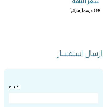
سعر الباقة
999 درهماً إماراتياً
إرسال استفسار
الاسم