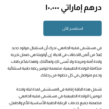
درهم إماراتي ١٠،٠٠٠
استفسر الآن
في مستشفى فقيه الجامعي، ندرك أن استقبال مولود جديد
يُعدّ من أثمن اللحظات في الحياة. إن أولويتنا هي ضمان تجربة
ولادة آمنة ومريحة ولا تُنسى لكِ ولعائلتكِ. ولهذا نقدّم باقات
متكاملة للولادة الطبيعية، مصممة لتوفير رعاية طبية استثنائية
ودعم متواصل في كل خطوة من رحلتك.
تشمل هذه الباقة إقامة في المستشفى لمدة ليلة واحدة
(يومين) للولادة الطبيعية في مستشفى فقيه الجامعي،
متضمنة جميع خدمات الرعاية الطبية الأساسية للأم والطفل،