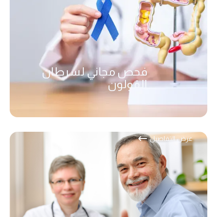
فحص مجاني لسرطان
القولون
عرض التفاصيل