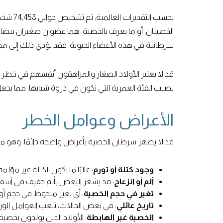
بحسب التقديرات العالمية، تم تشخيص حوالي 74,458 شخصًا بسرطان الخصية في عام 2020.
الخصيتان، أو ما يعرف بالخصية، هما عضوان صغيران بيضاو
سرطانية في هذه الأعضاء الحيوية، فقد يؤدي ذلك إلى م
قد لا يعتبر الأولاد الصغار والمراهقون أنفسهم في خطر ا
يصيب الفئة العمرية التي تكون في ذروة شبابها، مما يجع
الأعراض وعوامل الخطر
قد لا يظهر سرطان الخصية بأعراض واضحة دائمًا، وهو ما يس
وجود كتلة أو تورم
: غالبًا ما تكون الكتلة غير م
ألم أو انزعاج
: قد يشعر البعض بألم خفيف في أسفل
تغير في حجم الخصية
: أي تغير ملحوظ في حجم 
تاريخ عائلي
: في بعض الحالات، تلعب العوامل الوراث
الخصية غير الهابطة
: الأولاد الذين يولدون بخصية