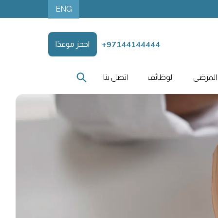
ENG
+97144144444
احجز موعدًا
المرضى
الوظائف
اتصل بنا