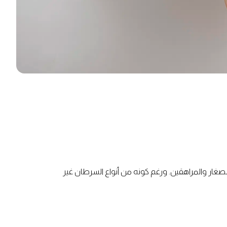
ما هو
الصغار والمراهقين. ورغم كونه من أنواع السرطان غير
طب
سرطا
ما هو
المسالك
سرطان
البولية
الخصية؟
وأمراض
الخصية
الذكورة