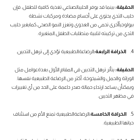
الحقيقة:
بينما قد يوفر الحليبالصناعي تغذية كافية للطفل، فإن
حليب الثدي يحتوي على أجسام مضادة ومركبات نشطة
بيولوجياًأخرى تحمي من العدوى وتعزز النمو الصحي.كمايغير حليب
الثدي من تركيبته لتلبية متطلبات الطفل المتغيرة.
4.
الخرافة الرابعة:
الرضاعةالطبيعية تؤدي إلى ترهل الثديين.
الحقيقة:
يتأثر ترهل الثديين في المقام الأول بعدةعوامل مثل
الوراثة والحمل والشيخوخة، أكثر من الرضاعة الطبيعية نفسها.
ويمكنأن يساعد ارتداء حمالة صدر داعمة على الحد من أي تغييرات
في مظهر الثديين.
5.
الخرافة الخامسة:
الرضاعةالطبيعية تمنع الأم من استئناف
حياتها الطبيعية.