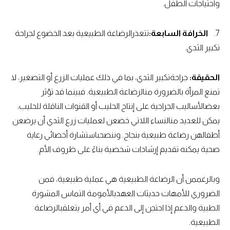
واحتياجات الطفل.
7.
الخرافة السابعة:
تتعذرالرضاعة الطبيعية بعد الخضوع لجراحة
تكبير الثدي.
الحقيقة:
جراحةتكبير الثدي، بما في ذلك عمليات الزرع أو التصغير، لا
تمنع المرأة بالضرورة منالرضاعة الطبيعية. فبينما قد تؤثر
بعضالأساليب الجراحية على إنتاج الحليب أو القنوات الناقلة للحليب،
يمكن للعديد منالنساء اللاتي خضعن لعمليات زرع الثدي أن يرضعن
أطفالهن رضاعة طبيعية بنجاح. وننصحباستشارة أخصائي رعاية
صحية يمكنه تقديم إرشادات شخصية بناءً على ظروف الأم.
وبالرغممن أن الرضاعة الطبيعية هي عملية طبيعية، فمن
الضروري للأمهات حديثات العهدبالأمومة التماس المشورة
الطبية والدعم إذا احتجن إلى الدعم في أي أمر يتعلقبالرضاعة
الطبيعية.