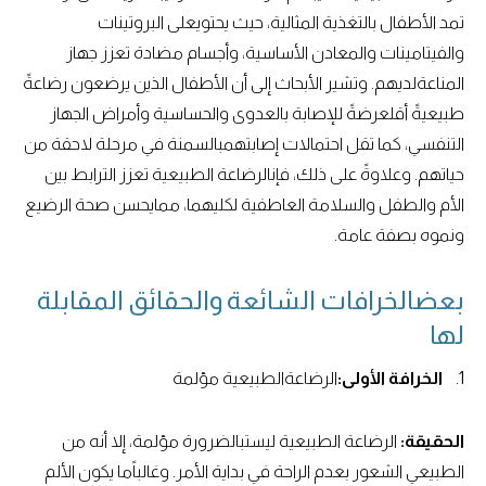
تمد الأطفال بالتغذية المثالية، حيث يحتويعلى البروتينات
والفيتامينات والمعادن الأساسية، وأجسام مضادة تعزز جهاز
المناعةلديهم. وتشير الأبحاث إلى أن الأطفال الذين يرضعون رضاعةً
طبيعيةً أقلعرضةً للإصابة بالعدوى والحساسية وأمراض الجهاز
التنفسي، كما تقل احتمالات إصابتهمبالسمنة في مرحلة لاحقة من
حياتهم. وعلاوةً على ذلك، فإنالرضاعة الطبيعية تعزز الترابط بين
الأم والطفل والسلامة العاطفية لكليهما، ممايحسن صحة الرضيع
ونموه بصفة عامة.
بعضالخرافات الشائعة والحقائق المقابلة
لها
1.
الخرافة الأولى:
الرضاعةالطبيعية مؤلمة
الحقيقة:
الرضاعة الطبيعية ليستبالضرورة مؤلمة، إلا أنه من
الطبيعي الشعور بعدم الراحة في بداية الأمر. وغالباًما يكون الألم