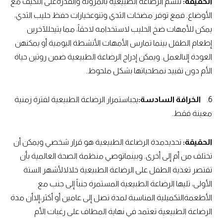
الحقيقة:
تتسم الرضاعة الطبيعية بالمرونة والقدرةعلى التكيف مع
الأوضاع. فمع توفر مضخات الثدي وتنوعخيارات حفظ حليب الثدي،
يمكن للأمهات ضخ الحليب لاستخدامه لاحقاً، مما يتيحللآخرين
إطعام الطفل بينما تمارس الأمهات الأنشطة اليومية أو يمكنهن
العودة إلىالعمل. ويمكن إدراج الرضاعة الطبيعية ضمن روتين حياة
الأم دون تقييد نمطحياتها بشكل ملحوظ.
6.
الخرافة السادسة:
يجباستمرار الرضاعة الطبيعية لفترة زمنية
معينة فقط.
الحقيقة:
تحديدمدة الرضاعة الطبيعية هو قرار شخصي ويمكن أن
تختلف من أم إلى أخرى. وبينماتوصي منظمة الصحة العالمية بأن
تقتصر تغذية الطفل على الرضاعة الطبيعية خلالالأشهر الستة
الأولى، تليها الرضاعة الطبيعية المستمرة جنباً إلى جنب مع
الأطعمةالتكميلية المناسبة لمدة تصل إلى عامين أو أكثر،إلاأن مدة
الرضاعة الطبيعية تعتمد في نهاية المطاف على رغبات الأم