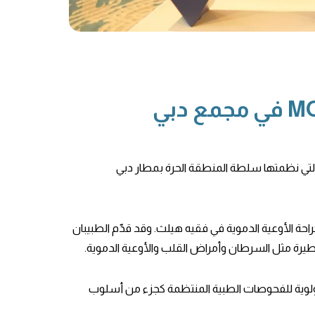
فقيه هيلث تعزز الوعي بصحة الرجال خلال حملة #MOVEMBER في مجمع دبي
قيه هيلث بفخر في جلسة التوعية بصحة الرجال ضمن حملة #Movember في مجمع دبي المتكامل الاقتصادي (DIEZ)، التي نظمتها سلطة المنطقة الحرة بمطار دبي
حة الأوعية الدموية في فقيه هيلث. وقد قدّم الطبيبان
طيرة مثل السرطان وأمراض القلب والأوعية الدموية.
لأولوية للفحوصات الطبية المنتظمة كجزء من أسلوب