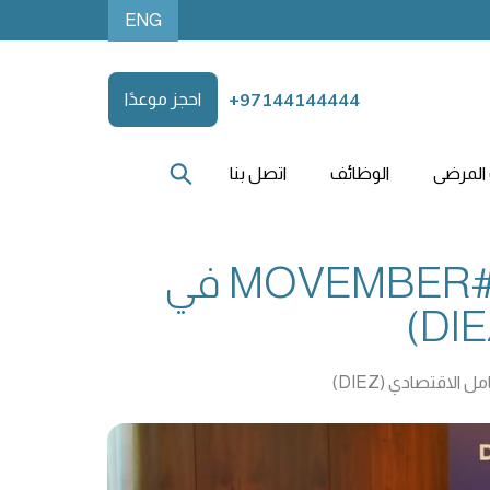
ENG
+97144144444
احجز موعدًا
المرضى
الوظائف
اتصل بنا
فقيه هيلث تعزز الوعي بصحة الرجال خلال حملة #MOVEMBER في